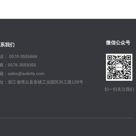
微信公众号
系我们
话： 0578-3555666
真：0578-3559356
箱：sales@aolinfa.com
址：浙江省缙云县壶镇工业园区兴工路128号
扫一扫关注我们